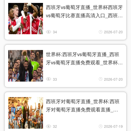
西班牙vs葡萄牙直播_世界杯西班牙
vs葡萄牙比赛直播高清入口_西班牙
vs葡萄牙预测分析直播
34
2026-07-20
世界杯:西班牙vs葡萄牙直播_西班
牙vs葡萄牙直播免费观看_世界杯今
日西班牙vs葡萄牙直播在线观看高
清视频直播
33
2026-07-20
西班牙对葡萄牙直播_世界杯:西班
牙对葡萄牙直播免费观看直播_世
界杯西班牙对葡萄牙直播在线观看
高清无插件
32
2026-07-19