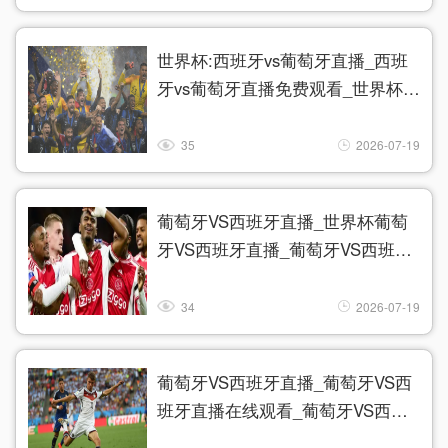
世界杯:西班牙vs葡萄牙直播_西班
牙vs葡萄牙直播免费观看_世界杯今
日西班牙vs葡萄牙直播在线观看高
清视频直播
35
2026-07-19
葡萄牙VS西班牙直播_世界杯葡萄
牙VS西班牙直播_葡萄牙VS西班牙
在线高清直播
34
2026-07-19
葡萄牙VS西班牙直播_葡萄牙VS西
班牙直播在线观看_葡萄牙VS西班
牙实时全场直播入口