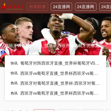
所有联赛
24直播网
24直播网
24
英超
世界杯
韩
西班牙vs葡萄牙直播_世界杯西班牙vs葡萄牙比赛直播高清入口_西班牙vs葡萄牙预测分析直播西班牙vs葡萄牙直播_世界杯西班牙vs葡萄牙比赛直播高清入口_西班牙vs葡萄牙预测分析直播
葡萄牙对阵西班牙直播_世界杯葡萄牙VS西班牙直播_西班牙对葡萄牙比赛直播在线无插件观看
快讯
lianshang
西班牙vs葡萄牙直播_世界杯西班牙vs葡萄牙比赛直播高清入口_西班牙vs葡萄牙预测分析直播
快讯
lianshang
西班牙对葡萄牙直播_世界杯:西班牙对葡萄牙直播免费观看直播_世界杯西班牙对葡萄牙直播在线观看高清无插件
热讯
lianshang
西班牙vs葡萄牙直播_世界杯西班牙vs葡萄牙比赛直播高清入口_西班牙vs葡萄牙预测分析直播
热讯
lianshang