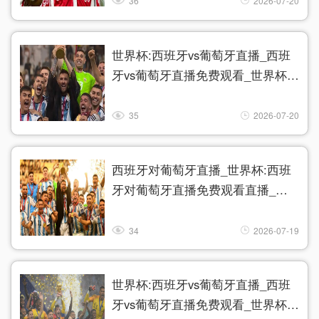
36
2026-07-20
世界杯:西班牙vs葡萄牙直播_西班
牙vs葡萄牙直播免费观看_世界杯今
日西班牙vs葡萄牙直播在线观看高
清视频直播
35
2026-07-20
西班牙对葡萄牙直播_世界杯:西班
牙对葡萄牙直播免费观看直播_世
界杯西班牙对葡萄牙直播在线观看
高清无插件
34
2026-07-19
世界杯:西班牙vs葡萄牙直播_西班
牙vs葡萄牙直播免费观看_世界杯今