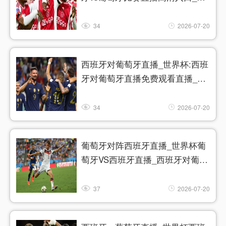
班牙vs葡萄牙预测分析直播
34
2026-07-20
西班牙对葡萄牙直播_世界杯:西班
牙对葡萄牙直播免费观看直播_世
界杯西班牙对葡萄牙直播在线观
看高清无插件
34
2026-07-20
葡萄牙对阵西班牙直播_世界杯葡
萄牙VS西班牙直播_西班牙对葡萄
牙比赛直播在线无插件观看
37
2026-07-20