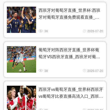
西班牙对葡萄牙直播_世界杯:西班
牙对葡萄牙直播免费观看直播_世
界杯西班牙对葡萄牙直播在线观看
高清无插件
36
2026-07-20
葡萄牙对阵西班牙直播_世界杯葡
萄牙VS西班牙直播_西班牙对葡萄
牙比赛直播在线无插件观看
38
2026-07-20
西班牙vs葡萄牙直播_世界杯西班牙
vs葡萄牙比赛直播高清入口_西班牙
vs葡萄牙预测分析直播