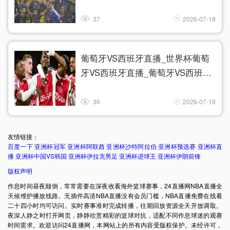
日西班牙vs葡萄牙直播在线观看高
清视频直播
37
2026-07-19
葡萄牙VS西班牙直播_世界杯葡萄
牙VS西班牙直播_葡萄牙VS西班牙
在线高清直播
36
2026-07-19
友情链接：
百度一下
亚洲杯冠军
亚洲杯阿联酋
亚洲杯沙特阿拉伯
亚洲杯预选赛
亚洲杯直
播
亚洲杯中国VS韩国
亚洲杯伊拉克男足
亚洲杯进球王
亚洲杯伊朗前锋
版权声明
作息时间昼夜颠倒，常常需要在深夜收看海外篮球赛事，24直播网NBA直播全
天候维护播放线路。无插件高清NBA直播没有会员门槛，NBA直播免费在线看
二十四小时均可访问。实时赛事准时完成转播，往期回放资源全天开放调取。
夜深人静之时打开网页，静静欣赏精彩的篮球对抗，适配不同作息球迷的观赛
时间需求。欢迎访问24直播网，本网站上的所有内容受版权保护。未经许可，