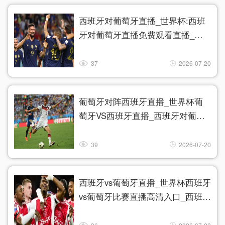
西班牙对葡萄牙直播_世界杯:西班
牙对葡萄牙直播免费观看直播_世
界杯西班牙对葡萄牙直播在线观看
高清无插件
37
2026-07-20
葡萄牙对阵西班牙直播_世界杯葡
萄牙VS西班牙直播_西班牙对葡萄
牙比赛直播在线无插件观看
39
2026-07-20
西班牙vs葡萄牙直播_世界杯西班牙
vs葡萄牙比赛直播高清入口_西班牙
vs葡萄牙预测分析直播