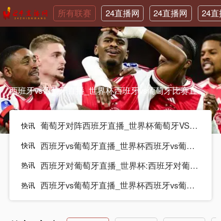
所有联赛
24直播网
24直播网
24
英超
世界杯
韩
西班牙vs葡萄牙直播_世界杯西班牙vs葡萄牙比赛直播高清入口_西班牙vs葡萄牙预测分析直播西班牙vs葡萄牙直播_世界杯西班牙vs葡萄牙比赛直播高清入口_西班牙vs葡萄牙预测分析直播
葡萄牙对阵西班牙直播_世界杯葡萄牙VS西班牙直播_西班牙对葡萄牙比赛直播在线无插件观看
快讯
lianshang
西班牙vs葡萄牙直播_世界杯西班牙vs葡萄牙比赛直播高清入口_西班牙vs葡萄牙预测分析直播
快讯
lianshang
西班牙对葡萄牙直播_世界杯:西班牙对葡萄牙直播免费观看直播_世界杯西班牙对葡萄牙直播在线观看高清无插件
热讯
lianshang
西班牙vs葡萄牙直播_世界杯西班牙vs葡萄牙比赛直播高清入口_西班牙vs葡萄牙预测分析直播
热讯
lianshang