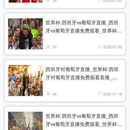
36
2026-07-20
世界杯:西班牙vs葡萄牙直播_西班
牙vs葡萄牙直播免费观看_世界杯今
日西班牙vs葡萄牙直播在线观看高
清视频直播
35
2026-07-20
西班牙对葡萄牙直播_世界杯:西班
牙对葡萄牙直播免费观看直播_世
界杯西班牙对葡萄牙直播在线观看
高清无插件
34
2026-07-19
世界杯:西班牙vs葡萄牙直播_西班
牙vs葡萄牙直播免费观看_世界杯今