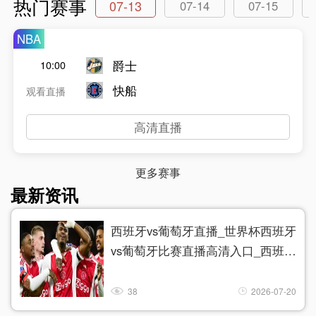
热门赛事
07-13
07-14
07-15
NBA
爵士
10:00
快船
观看直播
高清直播
更多赛事
最新资讯
西班牙vs葡萄牙直播_世界杯西班牙
vs葡萄牙比赛直播高清入口_西班牙
vs葡萄牙预测分析直播
38
2026-07-20