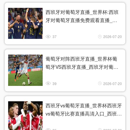
西班牙对葡萄牙直播_世界杯:西班
牙对葡萄牙直播免费观看直播_世
界杯西班牙对葡萄牙直播在线观看
高清无插件
37
2026-07-20
葡萄牙对阵西班牙直播_世界杯葡
萄牙VS西班牙直播_西班牙对葡萄
牙比赛直播在线无插件观看
39
2026-07-20
西班牙vs葡萄牙直播_世界杯西班牙
vs葡萄牙比赛直播高清入口_西班牙
vs葡萄牙预测分析直播