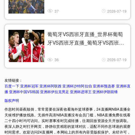
日西班牙vs葡萄牙直播在线观看高
清视频直播
37
2026-07-19
葡萄牙VS西班牙直播_世界杯葡萄
牙VS西班牙直播_葡萄牙VS西班牙
在线高清直播
36
2026-07-19
友情链接：
百度一下
亚洲杯冠军
亚洲杯阿联酋
亚洲杯沙特阿拉伯
亚洲杯预选赛
亚洲杯直
播
亚洲杯中国VS韩国
亚洲杯伊拉克男足
亚洲杯进球王
亚洲杯伊朗前锋
版权声明
作息时间昼夜颠倒，常常需要在深夜收看海外篮球赛事，24直播网NBA直播全
天候维护播放线路。无插件高清NBA直播没有会员门槛，NBA直播免费在线看
二十四小时均可访问。实时赛事准时完成转播，往期回放资源全天开放调取。
夜深人静之时打开网页，静静欣赏精彩的篮球对抗，适配不同作息球迷的观赛
时间需求。欢迎访问24直播网，本网站上的所有内容受版权保护。未经许可，