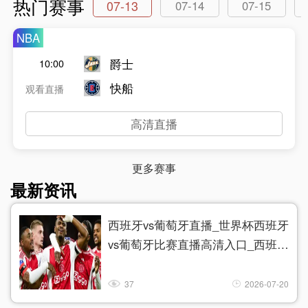
热门赛事
07-13
07-14
07-15
NBA
爵士
10:00
快船
观看直播
高清直播
更多赛事
最新资讯
西班牙vs葡萄牙直播_世界杯西班牙
vs葡萄牙比赛直播高清入口_西班牙
vs葡萄牙预测分析直播
37
2026-07-20