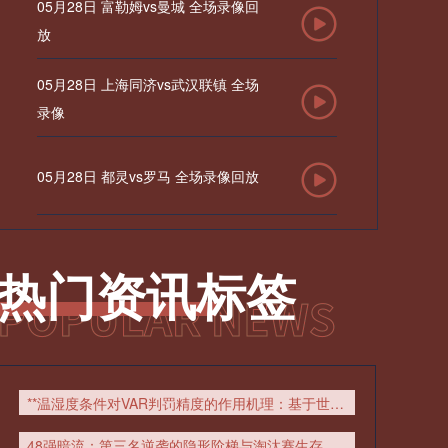
05月28日 富勒姆vs曼城 全场录像回
放
05月28日 上海同济vs武汉联镇 全场
录像
05月28日 都灵vs罗马 全场录像回放
05月28日 威尼斯vs尤文图斯 全场录
像回放
热门资讯标签
05月28日 比利亚雷亚尔vs塞维利亚
全场录像回放
05月28日 德甲降级附加赛次回合 埃
**温湿度条件对VAR判罚精度的作用机理：基于世界杯比赛数据的实证分析**
弗斯堡vs海登海姆 全场录像回放
48强暗流：第三名逆袭的隐形阶梯与淘汰赛生存法则