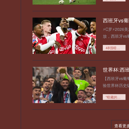
⚡️C罗⚡️20
放，西班牙v
员、无需下载
48强暗流：第三名逆袭的隐形阶梯与淘汰赛生存法则
【西班牙vs葡
验世界杯历史
键三分与巨星
“暗藏的天平：附加赛种子规则下的胜负变量”
查看更
西班牙vs葡萄牙