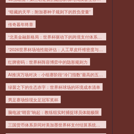
05月27日 北京理工vs兰州陇原竞技
“暗藏的天平：附加赛种子规则下的胜负变量”
全场录像
传奇暮年终章
05月27日 都灵vs罗马 全场录像回放
“北美金融新格局：世界杯驱动下的跨境支付体系重构”
“2026世界杯场地性能评估：人工草皮纤维密度与根系构型对球员抓地力及滑移阻力的调控机理”
05月27日 斯诺克女子世锦赛半决赛
红牌密码：世界杯阵容博弈中的隐形规则力
白雨露vs夏雨滢 全场录像回放
AI推演万场对决：小组赛阶段“冷门指数”最高的五场较量
05月27日 湖州美奇vs长乐金刚腿 全
场录像
绿茵之下的生态赤字：世界杯球场的环境成本清单
男足赛场惊现女足冠军奖杯
05月27日 伊普斯维奇vs西汉姆联 全
场录像回放
脑电波“哨音”响起：教练组实时捕捉球员体能极限
05月27日 F1摩纳哥大奖赛正赛 全场
三国货币体系异同对美加墨世界杯支付结算系统的技术挑战与应对策略
录像回放