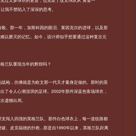
见过太多球衣的更迭，也见证了这支球队从“黄金一
，让我不禁陷入了深深的思考。
致敬。那一年，加斯科因的眼泪、莱因克尔的进球，以及那
上难以磨灭的记忆。如今，设计师似乎想要通过这种复古元
。
英格兰队重现当年的辉煌吗？
纹的战袍，仿佛就是为欧文那一代天才量身定做的。那时的英
出了令人心潮澎湃的足球。2002年那件深蓝色客场球衣，
一次遗憾出局。
年那支闯入四强的英格兰队。那件白色球衣上，每一道纹路都
、皮克福德的扑救...那是自1990年以来，英格兰队距离