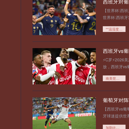
【世界杯:西班
世界杯:西班
界杯:西班牙对
**温湿度条件对VAR判罚精度的作用机理：基于世界杯比赛数据的实证分析**
⚡️C罗⚡️20
放，西班牙v
员、无需下载
南美世预赛18轮生死局：老将体能极限遭遇终极拷问
【西班牙vs葡
牙球迷提供世
比赛直播,世界
加勒比风暴：6个世界杯名额如何撼动北美足球新秩序