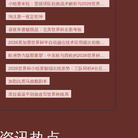
小组赛末轮：晋级球队轮换战术解析与2026世界杯展望
05月26日 博洛尼亚vs热那亚 全场录
淘汰赛一夜定乾坤
像回放
昼夜奔袭极限战：北美世界杯全新考验
05月26日 NHL东部决赛G3 卡罗莱纳
2026美加墨世界杯半自动越位技术应用频次前瞻：基于104场赛事的干预概率建模与评估
飓风vs佛罗里达美洲豹 全场录像回放
欧洲势力版图重塑：中东欧与西欧的2026世界杯席位之争
05月26日 曼联vs阿斯顿维拉 全场录
2026世界杯小组赛极端出线形势：三队同积4分且净胜球相同下的排名规则全解读
像
加勒比黑马掀翻剧本
05月26日 赫塔费vs塞尔塔 全场录像
库拉索逼平劲旅改写世界杯格局
回放
05月26日 巴列卡诺vs马洛卡 全场录
像回放
资讯热点
05月26日 马来西亚羽毛球大师赛混双