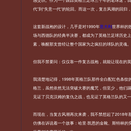
感交织。作为一个跟踪英格兰足球三十年的老球迷，我
代”到“失意一代”的轮回。而这一次，复古风潮的回归
这套新战袍的设计，几乎是对1990年
意大利
世界杯的
场与西德队的经典半决赛，都成为了英格兰足球历史
素，唤醒那支曾经让整个国家为之疯狂的球队的灵魂
但我不禁要问：仅仅靠一件复古战袍，就能让现在的
我清楚地记得，1998年英格兰队那件全白配红色条
格兰，虽然依然无法突破大赛的魔咒，但至少，他们踢
见证了贝克汉姆的复仇之战，也见证了英格兰队的又
而现在，当复古风潮再次来袭，我不禁想起了2018
仿佛在诉说着一个故事：哈里·凯恩的金靴、斯特林的突破