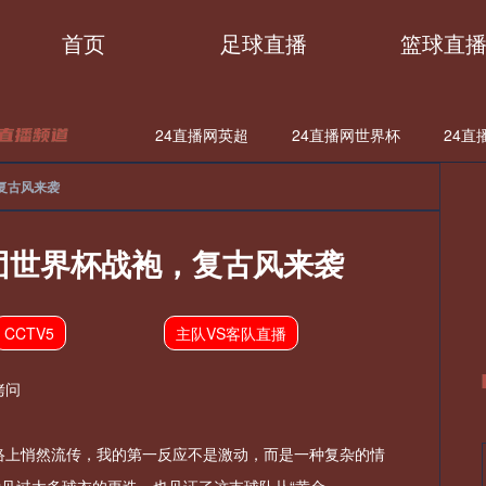
首页
足球直播
篮球直
24直播网英超
24直播网世界杯
24直
复古风来袭
直播网世亚预
24直播网亚洲杯
24直播网欧联
24直播网意
直播网德甲
24直播网欧冠
24直播网中超
24直播网NBA
军团世界杯战袍，复古风来袭
直播网日职联
24直播网中甲
24直播网世亚预
24直播网亚
CCTV5
主队VS客队直播
直播网法甲
24直播网西甲
24直播网德甲
24直播网欧冠
拷问
直播网亚洲杯直播资讯
24直播网亚洲杯录像回放
24直播网亚
网络上悄然流传，我的第一反应不是激动，而是一种复杂的情
直播网亚洲杯预选赛
24直播网亚洲杯赛程
24直播网亚洲杯直播