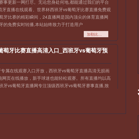
播赛事更新一网打尽。无论您身处何地,都能通过我们的平台
葡萄牙直播在线观看、世界杯西班牙vs葡萄牙比赛直播免费观
葡萄牙比赛的精彩瞬间，24直播网是国内顶尖的体育直播网
萄牙的免费实时转播,本站始终致力于打造用户
加勒比风暴：6个世界杯名额如何撼动北美足球新秩序
s葡萄牙比赛直播高清入口_西班牙vs葡萄牙预
s葡萄牙专属在线观赛入口开放，西班牙vs葡萄牙直播高清无损画
纯网页在线播放，新手球迷也能轻松观赛。所有直播均以高
牙vs葡萄牙直播网专注顶级西班牙vs葡萄牙赛事直播,致
,涵盖西班牙vs葡萄牙比赛直播,西班牙vs葡萄牙视频观看
。24小时不间断更新西班牙vs葡
48强暗流：第三名逆袭的隐形阶梯与淘汰赛生存法则
s葡萄牙直播免费观看_世界杯今日西班牙vs葡