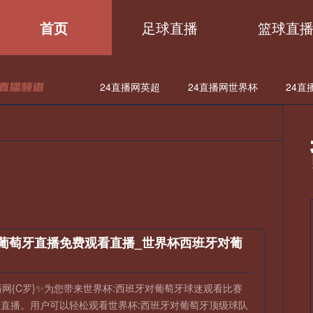
首页
足球直播
篮球直
24直播网英超
24直播网世界杯
24直
直播网世亚预
24直播网亚洲杯
24直播网欧联
24直播网意
直播网德甲
24直播网欧冠
24直播网中超
24直播网NBA
直播网日职联
24直播网中甲
24直播网世亚预
24直播网亚
直播网法甲
24直播网西甲
24直播网德甲
24直播网欧冠
对葡萄牙直播免费观看直播_世界杯西班牙对葡
直播网亚洲杯直播资讯
24直播网亚洲杯录像回放
24直播网亚
播网{C罗}✨为您带来世界杯:西班牙对葡萄牙球迷观看比赛
直播网亚洲杯预选赛
24直播网亚洲杯赛程
24直播网亚洲杯直播
牙直播。用户可以轻松观看世界杯:西班牙对葡萄牙顶级球队