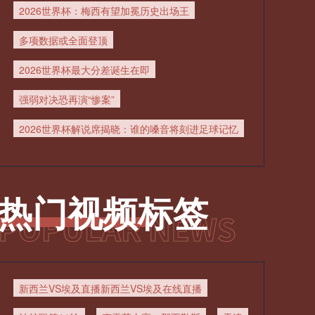
2026世界杯：梅西有望加冕历史出场王
多项数据或全面登顶
2026世界杯最大分差诞生在即
强弱对决恐再演“惨案”
2026世界杯解说席揭晓：谁的嗓音将刻进足球记忆
热门视频标签
新西兰VS埃及直播新西兰VS埃及在线直播