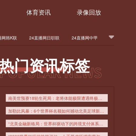
播
体育资讯
录像回放
播网韩K联
24直播网日职联
24直播网中甲
甲
24直播网法甲
24直播网西甲
热门资讯标签
24直播网英超
24直播网韩K联
洲杯
24直播网欧联
24直播网意甲
南美世预赛18轮生死局：老将体能极限遭遇终极拷问
24直播网中超
24直播网NBA
加勒比风暴：6个世界杯名额如何撼动北美足球新秩序
洲杯沙特阿拉伯赛程
24直播网亚洲杯卡塔尔赛程
“北美金融新格局：世界杯驱动下的跨境支付体系重构”