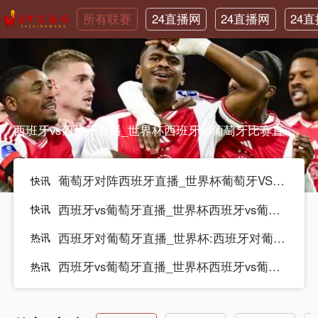
所有联赛
24直播网
24直播网
24
英超
世界杯
韩
西班牙vs葡萄牙直播_世界杯西班牙vs葡萄牙比赛直播高清入口_西班牙vs葡萄牙预测分析直播西班牙vs葡萄牙直播_世界杯西班牙vs葡萄牙比赛直播高清入口_西班牙vs葡萄牙预测分析直播
葡萄牙对阵西班牙直播_世界杯葡萄牙VS西班牙直播_西班牙对葡萄牙比赛直播在线无插件观看
快讯
lianshang
西班牙vs葡萄牙直播_世界杯西班牙vs葡萄牙比赛直播高清入口_西班牙vs葡萄牙预测分析直播
快讯
lianshang
西班牙对葡萄牙直播_世界杯:西班牙对葡萄牙直播免费观看直播_世界杯西班牙对葡萄牙直播在线观看高清无插件
热讯
lianshang
西班牙vs葡萄牙直播_世界杯西班牙vs葡萄牙比赛直播高清入口_西班牙vs葡萄牙预测分析直播
热讯
lianshang